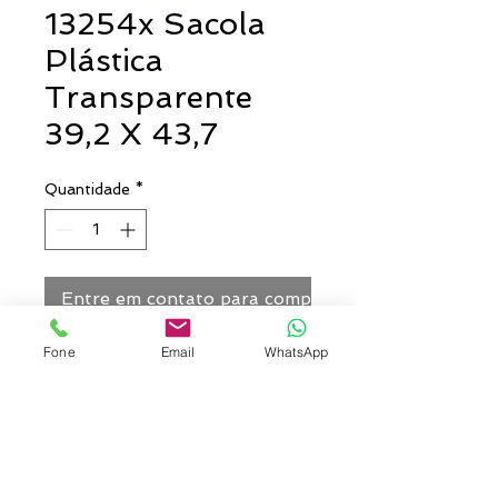
13254x Sacola
Plástica
Transparente
39,2 X 43,7
Quantidade
*
Entre em contato para comprar
Fone
Email
WhatsApp
Sacola de pvc de frente e verso
liso, possui alça com detalhe em
relevo.
Medidas aproximadas para
gravação (CxL): 36 cm x 43 cm
Tamanho total