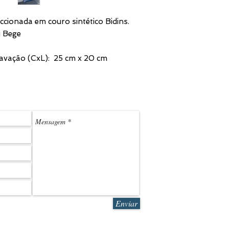
cionada em couro sintético Bidins.
u Bege
avação (CxL): 25 cm x 20 cm
(11) 3
LEDMARK@L
Enviar