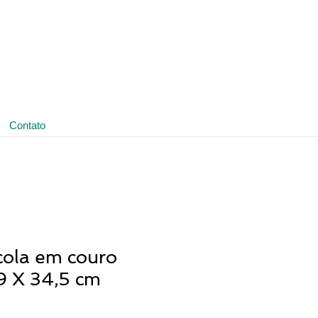
(11) 3641-4188
ledmark@ledmark.com.br
Contato
cola em couro
39 X 34,5 cm