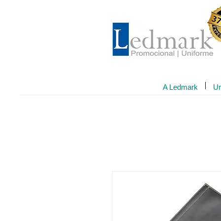
A Ledmark
Un