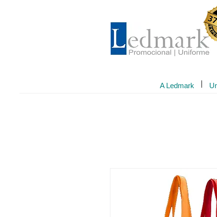
A Ledmark
Un