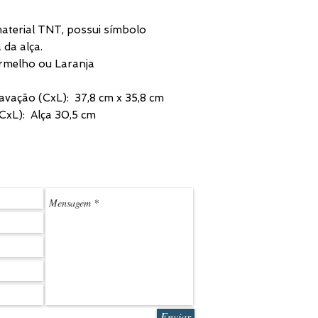
material TNT, possui símbolo
 da alça.
ermelho ou Laranja
vação (CxL): 37,8 cm x 35,8 cm
xL): Alça 30,5 cm
(11) 3
LEDMARK@L
Enviar