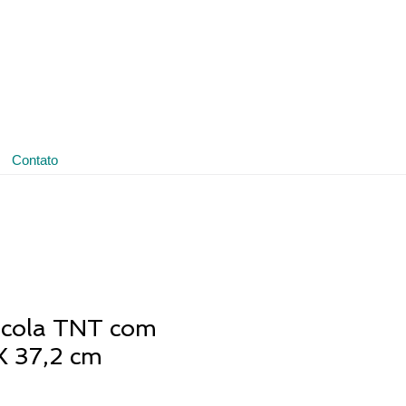
(11) 3641-4188
ledmark@ledmark.com.br
Contato
cola TNT com
 X 37,2 cm