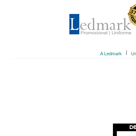
A Ledmark
Un