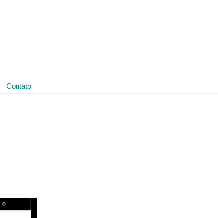
(11) 3641-4188
ledmark@ledmark.com.br
Contato