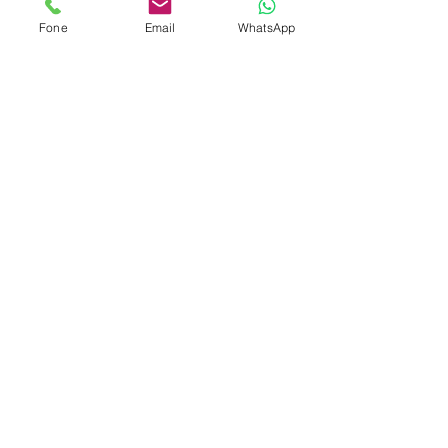
Fone
Email
WhatsApp
13224x Caixa de Som Multimídia
à Prova D’Água 5W