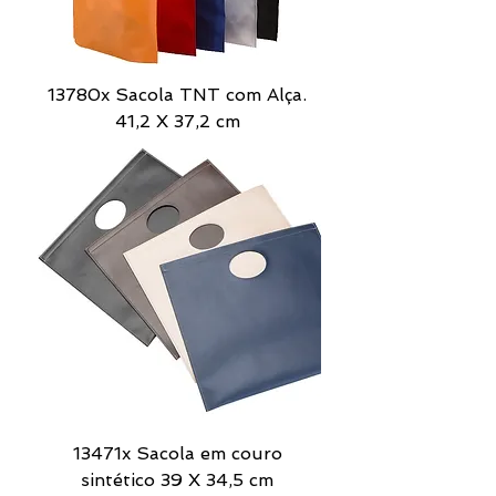
13780x Sacola TNT com Alça.
41,2 X 37,2 cm
13471x Sacola em couro
sintético 39 X 34,5 cm