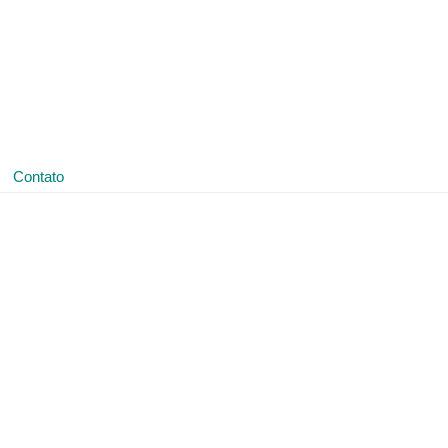
(11) 3641-4188
ledmark@ledmark.com.br
Contato
0399