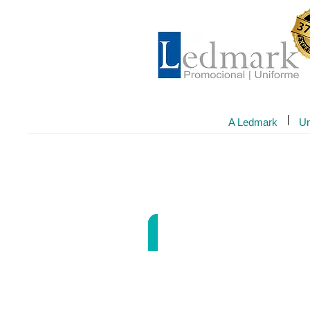
A Ledmark
Un
Mochilas
LWS-0619