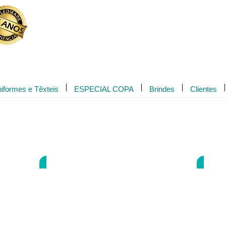
Novidade!
iformes e Têxteis
ESPECIAL COPA
Brindes
Clientes
LWS-0625
LWS-