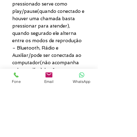
pressionado serve como
play/pause(quando conectado e
houver uma chamada basta
pressionar para atender),
quando segurado ele alterna
entre os modos de reprodução
– Bluetooth, Rádio e
Auxiliar/pode ser conectada ao
computador(não acompanha
cabo auxiliar); botão + avança a
faixa e quando segurado
Fone
Email
WhatsApp
aumenta o volume. Possui:
Entrada para cartão MicroSD;
Entrada DC 5V; Entrada
Auxiliar/P2; Botão Off/On;
Entrada USB; Luz led indicando
funcionamento; Botão ☼ luzes;
Botão -; Botão Mode; Botão +;
Microfone; Falante 4 Ω 5W;