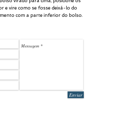
olso virado para cima, posicione os
or e vire como se fosse deixá-lo do
mento com a parte inferior do bolso.
(11) 3
LEDMARK@L
Enviar
R. Sales Jr. 580 | São Paulo | SP | CEP 05083-070