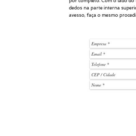
por completo. Com o lado do b
dedos na parte interna superi
avesso, faça o mesmo procedi