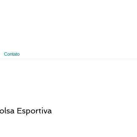
(11) 3641-4188
ledmark@ledmark.com.br
Contato
lsa Esportiva