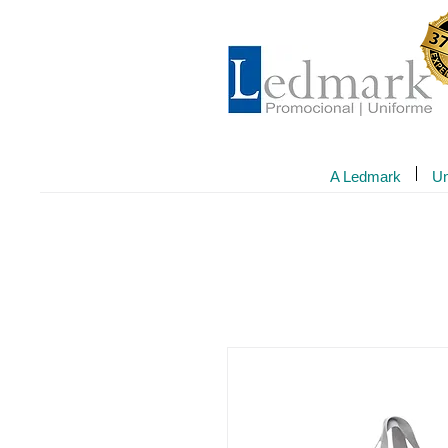
A Ledmark
Un