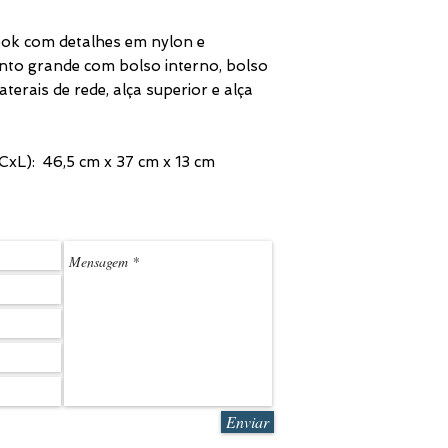
ook com detalhes em nylon e
to grande com bolso interno, bolso
terais de rede, alça superior e alça
xL): 46,5 cm x 37 cm x 13 cm
(11) 3
LEDMARK@L
Enviar