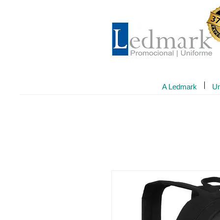
A Ledmark
Un