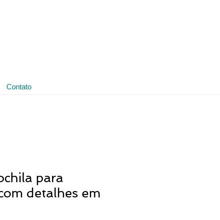
(11) 3641-4188
ledmark@ledmark.com.br
Contato
chila para
com detalhes em