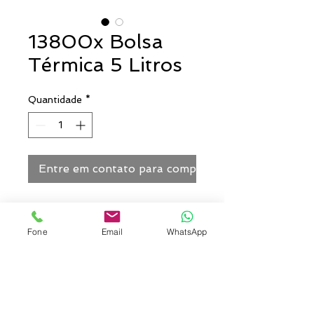
13800x Bolsa
Térmica 5 Litros
Quantidade
*
Entre em contato para comprar
Bolsa térmica de mão com 5
litros, material externo de nylon
Fone
Email
WhatsApp
Preto.
Tamanho total