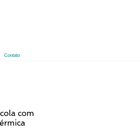
(11) 3641-4188
ledmark@ledmark.com.br
Contato
cola com
Térmica