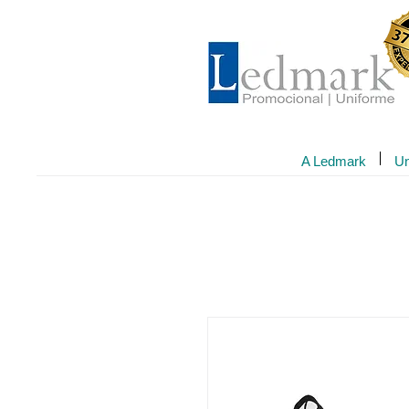
A Ledmark
Un