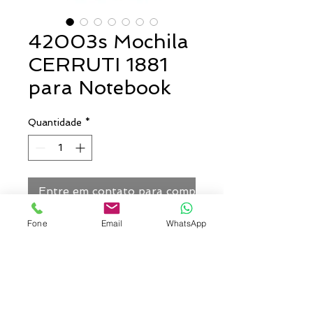
42003s Mochila
CERRUTI 1881
para Notebook
Quantidade
*
Entre em contato para comprar
Fone
Email
WhatsApp
Mochila para notebook. C.
sintético. Interior forrado, com
divisória para notebook. Bolso
frontal e bolso na parte
posterior, com zíper. Alças