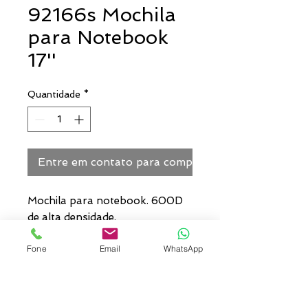
92166s Mochila
para Notebook
17''
Quantidade
*
Entre em contato para comprar
Mochila para notebook. 600D
de alta densidade.
Compartimento forrado, com
Fone
Email
WhatsApp
divisória almofadada para
notebook até 17'' e diversos
bolsos interiores. 2 bolsos
laterais em tela e 2 bolsos