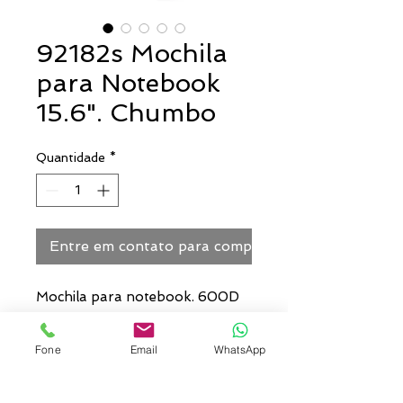
92182s Mochila
para Notebook
15.6". Chumbo
Quantidade
*
Entre em contato para comprar
Mochila para notebook. 600D
de alta densidade.
Compartimento principal com
Fone
Email
WhatsApp
divisória almofadada para
notebook até 15.6". Bolso