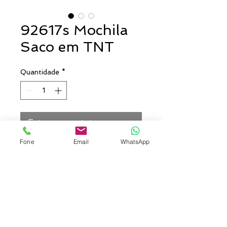
92617s Mochila
Saco em TNT
Quantidade
*
Entre em contato para comprar
Fone
Email
WhatsApp
Mochila Saco confeccionada em
TNT 80 g/m².
Cores: Azul com detalhes laranja
e verde ou verde com detalhes
laranja e azul