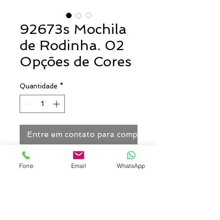
92673s Mochila
de Rodinha. 02
Opções de Cores
Quantidade
*
Entre em contato para comprar
Mochila trolley. 600D. Com 2
Fone
Email
WhatsApp
rodas. Bolso frontal com zíper e
bolsos laterais com tela. Pega
extensível (altura da pega
estendida: 320 mm).