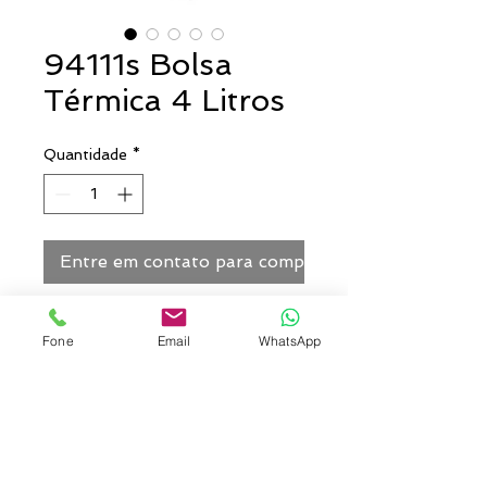
94111s Bolsa
Térmica 4 Litros
Quantidade
*
Entre em contato para comprar
Bolsa térmica confeccionada em
Fone
Email
WhatsApp
poliéster 600D. Capacidade até
4 litros. Interior em laminado
térmico apropriado para
alimentos.
Cores: Verde, Marinho,