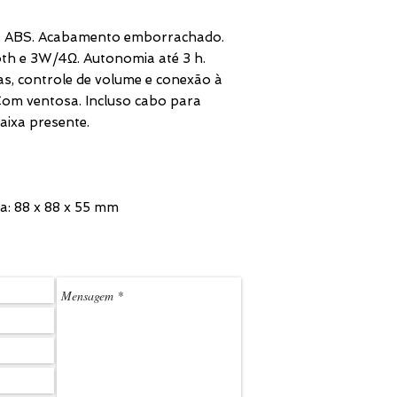
a. ABS. Acabamento emborrachado.
th e 3W/4Ω. Autonomia até 3 h.
, controle de volume e conexão à
 Com ventosa. Incluso cabo para
aixa presente.
: 88 x 88 x 55 mm
(11) 3
LEDMARK@L