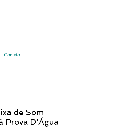
(11) 3641-4188
ledmark@ledmark.com.br
Contato
ixa de Som
 à Prova D'Água