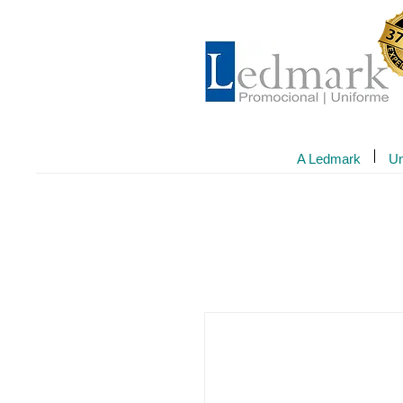
A Ledmark
Un