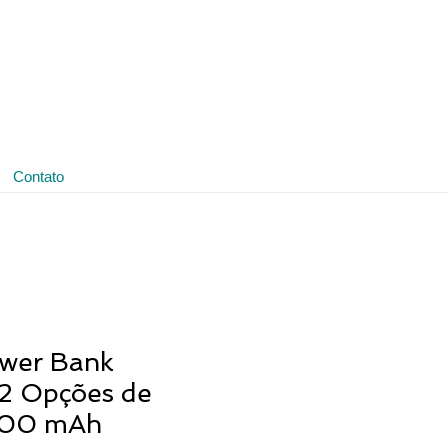
(11) 3641-4188
ledmark@ledmark.com.br
Contato
wer Bank
02 Opções de
400 mAh