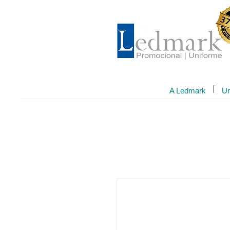
A Ledmark
Un