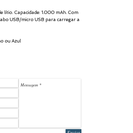
 de lítio. Capacidade: 1.000 mAh. Com
 cabo USB/micro USB para carregar a
ho ou Azul
(11) 3
LEDMARK@L
Enviar