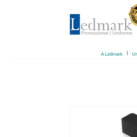
A Ledmark
Un