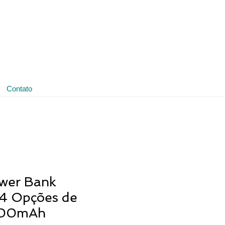
(11) 3641-4188
ledmark@ledmark.com.br
Contato
wer Bank
04 Opções de
.000mAh