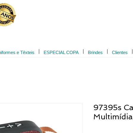
Novidade!
iformes e Têxteis
ESPECIAL COPA
Brindes
Clientes
97395s Ca
Multimídi