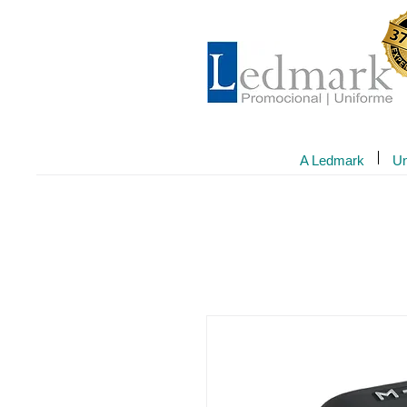
A Ledmark
Un