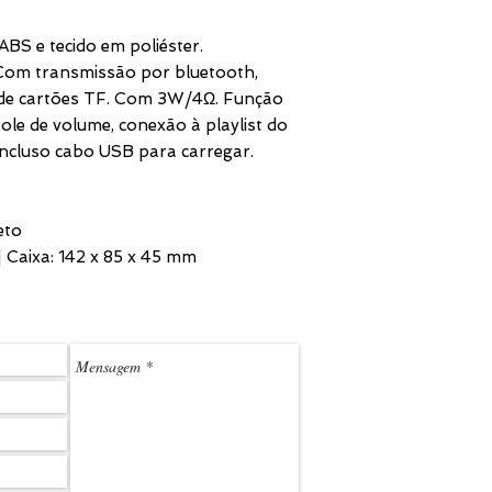
BS e tecido em poliéster.
om transmissão por bluetooth,
r de cartões TF. Com 3W/4Ω. Função
le de volume, conexão à playlist do
 Incluso cabo USB para carregar.
eto
Caixa: 142 x 85 x 45 mm
(11) 3
LEDMARK@L