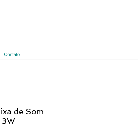
(11) 3641-4188
ledmark@ledmark.com.br
Contato
ixa de Som
a 3W