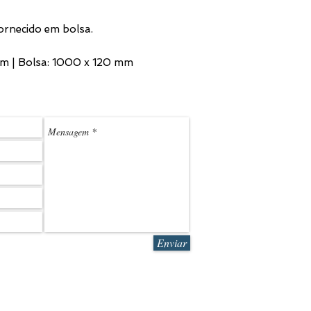
ornecido em bolsa.
m | Bolsa: 1000 x 120 mm
(11) 3
LEDMARK@L
Enviar
R. Sales Jr. 580 | São Paulo | SP | CEP 05083-070