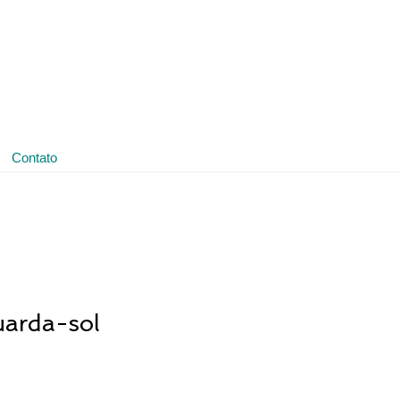
(11) 3641-4188
ledmark@ledmark.com.br
Contato
arda-sol