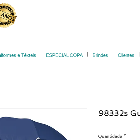
Novidade!
iformes e Têxteis
ESPECIAL COPA
Brindes
Clientes
98332s Gu
Quantidade
*