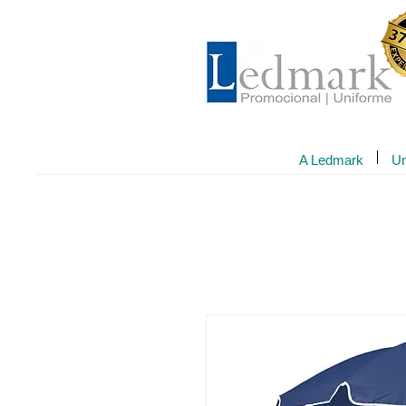
A Ledmark
Un