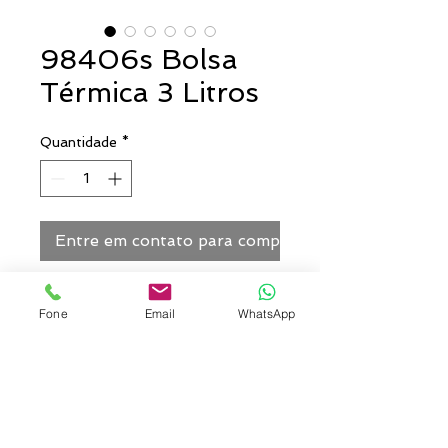
98406s Bolsa
Térmica 3 Litros
Quantidade
*
Entre em contato para comprar
Bolsa térmica confeccionada em
Fone
Email
WhatsApp
poliéster 600D. Capacidade até
3 litros. Interior em laminado
térmico apropriado para
alimentos.
Cores: Verde, Marinho,