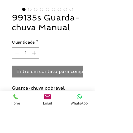
99135s Guarda-
chuva Manual
Quantidade
*
Entre em contato para comprar
Guarda-chuva dobrável.
Poliéster 190T. Dobrável em 3
seções. Fornecido em bolsa.
Fone
Email
WhatsApp
ø960 mm | 240 mm | Bolsa:
Cores: Laranja/Cinza,
Vermelho/Cinza, Azul/Cinza,