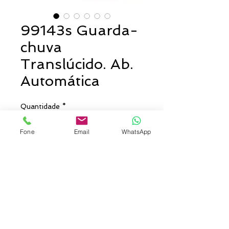
99143s Guarda-
chuva
Translúcido. Ab.
Automática
Quantidade
*
Fone
Email
WhatsApp
Entre em contato para comprar
Guarda-chuva. POE. Abertura
automática.
Medidas: ø1000 mm | 815 mm