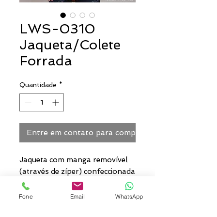
LWS-0310
Jaqueta/Colete
Forrada
Quantidade
*
Entre em contato para comprar
Jaqueta com manga removível
(através de zíper) confeccionada
em Nylon com forro de
Matelassê (manta térmica) e 02
Fone
Email
WhatsApp
bolsos laterais.