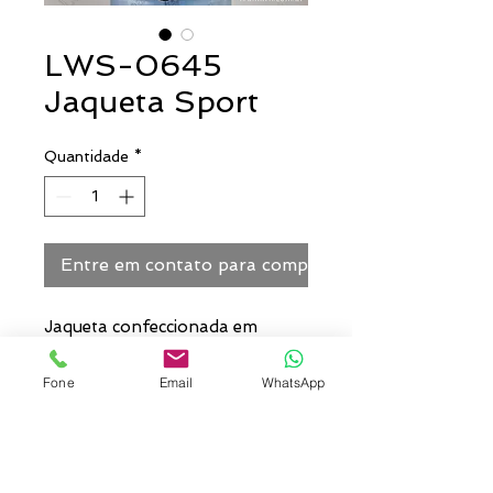
LWS-0645
Jaqueta Sport
Quantidade
*
Entre em contato para comprar
Jaqueta confeccionada em
Neoprene ou Helanca com 02
bolsos laterais e zíper frontal
Fone
Email
WhatsApp
Personalização: Pode ser
personalizado com bordado no
peito/bolso, nas costas e/ou
nas mangas.