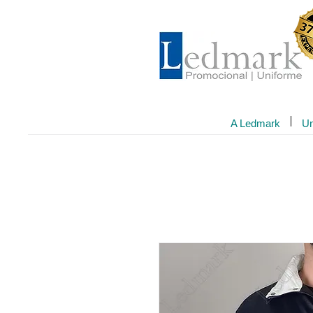
A Ledmark
Un