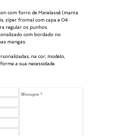
lon com forro de Matelassê (manta
is, zíper frontal com capa e 04
ra regular os punhos.
rsonalizado com bordado no
 nas mangas.
sonalizadas, na cor, modelo,
nforme a sua necessidade.
(11) 3
LEDMARK@L