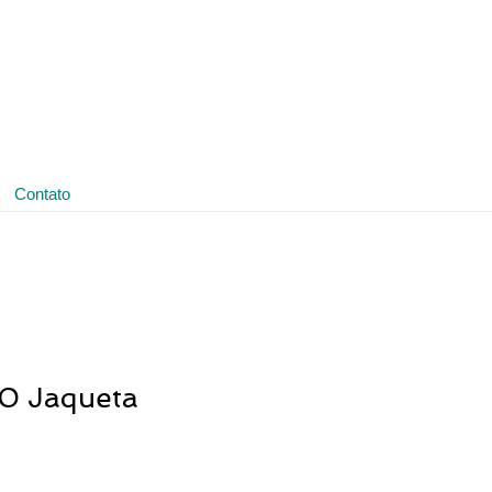
(11) 3641-4188
ledmark@ledmark.com.br
Contato
 Jaqueta