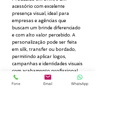
acessório com excelente
presença visual, ideal para
empresas e agências que
buscam um brinde diferenciado
e com alto valor percebido. A
personalização pode ser feita
em silk, transfer ou bordado,
permitindo aplicar logos,
campanhas e identidades visuais
com acabamento profissional.
Também pode ser desenvolvido
Fone
Email
WhatsApp
com temáticas de vários países,
conforme a proposta da ação,
tornando o produto versátil
para ativações de marca,
uniformes promocionais,
brindes corporativos e ações
sazonais.Uma solução