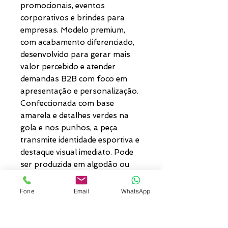
promocionais, eventos
corporativos e brindes para
empresas. Modelo premium,
com acabamento diferenciado,
desenvolvido para gerar mais
valor percebido e atender
demandas B2B com foco em
apresentação e personalização.
Confeccionada com base
amarela e detalhes verdes na
gola e nos punhos, a peça
transmite identidade esportiva e
destaque visual imediato. Pode
ser produzida em algodão ou
DryFit, conforme a necessidade
do projeto, e personalizada em
Fone
Email
WhatsApp
silk ou sublimação, oferecendo
flexibilidade para criar
campanhas temáticas,