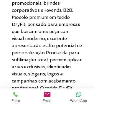
promocionais, brindes
corporativos e revenda B2B.
Modelo premium em tecido
DryFit, pensado para empresas
que buscam uma peça com
visual moderno, excelente
apresentação e alto potencial de
personalização.Produzida para
sublimação total, permite aplicar
artes exclusivas, identidades
visuais, slogans, logos e
campanhas com acabamento
profissional. O tecido DryFit
entrega leveza, conforto e
Fone
Email
WhatsApp
respirabilidade, tornando a peça
uma escolha estratégica para
eventos, ativações de marca,
equipes e pedidos
corporativos.Uma solução