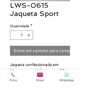
LWS-0615
Jaqueta Sport
Quantidade
*
Entre em contato para comprar
Jaqueta confeccionada em
Neoprene ou Helanca com 02
bolsos laterais e zíper frontal
Fone
Email
WhatsApp
Personalização: Pode ser
personalizado com bordado no
peito/bolso, nas costas e/ou
nas mangas.