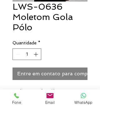
LWS-0636
Moletom Gola
Pólo
Quantidade
*
Entre em contato para comprar
Moletom Gola Pólo, com
punhos, com ou sem bolso.
Fone
Email
WhatsApp
Personalização: Pode ser
personalizado com bordado ou
silk no peito/bolso, nas costas
e/ou nas mangas.