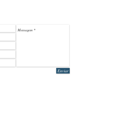
(11) 3
LEDMARK@L
Enviar
R. Sales Jr. 580 | São Paulo | SP | CEP 05083-070
© 2019 LEDMARK Produtos Pr