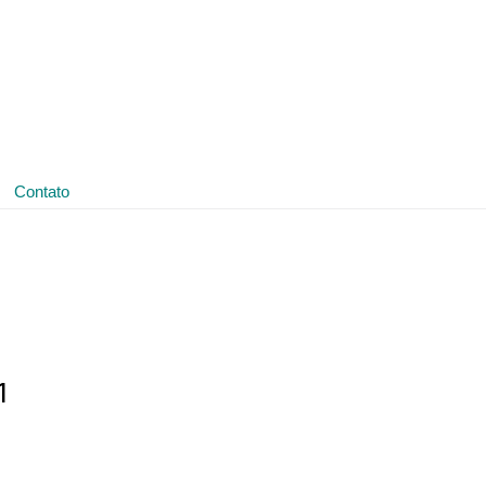
(11) 3641-4188
ledmark@ledmark.com.br
Contato
1