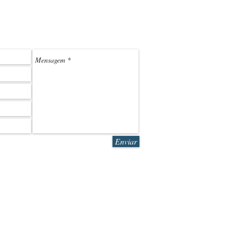
(11) 3
LEDMARK@L
Enviar
R. Sales Jr. 580 | São Paulo | SP | CEP 05083-070
© 2019 LEDMARK Produtos Pr