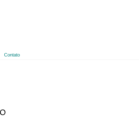
(11) 3641-4188
ledmark@ledmark.com.br
Contato
0