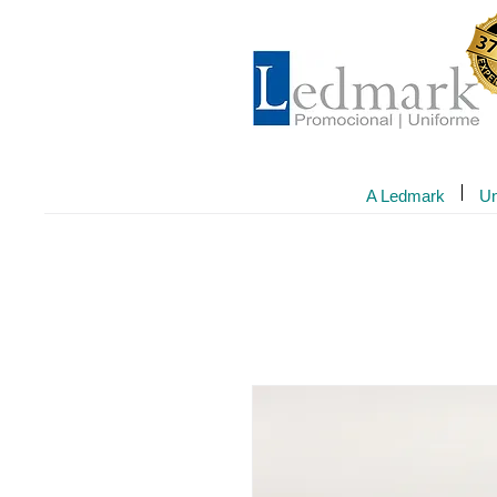
A Ledmark
Un