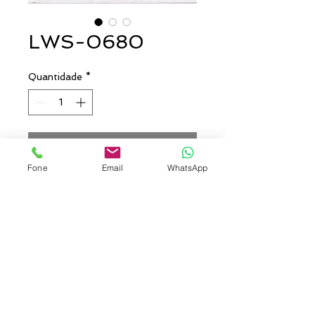
LWS-0680
Quantidade
*
Entre em contato para comprar
Fone
Email
WhatsApp
Boné Trucker, com frente
Americana. Frente e aba em
microfibra, lateral e traseira em
tela. Entretela de memória e
regulador de plástico. Silk alto
relevo na frente. Aba e talas
sublimadas.