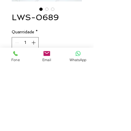
LWS-0689
Quantidade
*
Fone
Email
WhatsApp
Entre em contato para comprar
Chapéu modelo Australiano,
confeccionado em Brim. Com
botões de pressão laterais e
cordinha para ajuste no
percoço. Silk frontal e traseiro.