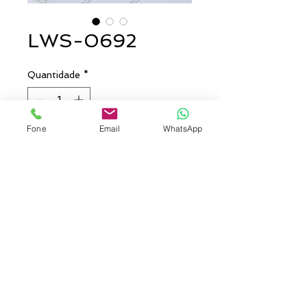
LWS-0692
Quantidade
*
Fone
Email
WhatsApp
Entre em contato para comprar
Viseira confeccionada em
Microfibra, com laterais em tela.
Aba com especial com debrum e
regulador de velcro. Silk frontal.