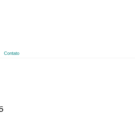
(11) 3641-4188
ledmark@ledmark.com.br
Contato
6