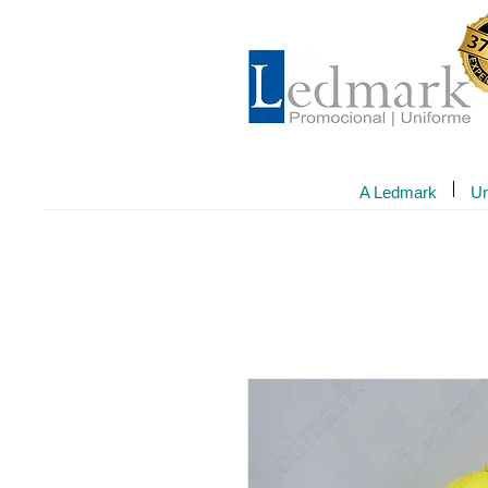
A Ledmark
Un