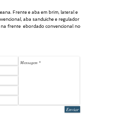
ana. Frente e aba em brim, lateral e
nvencional, aba sanduiche e regulador
vo na frente ebordado convencional no
(11) 3
LEDMARK@L
Enviar