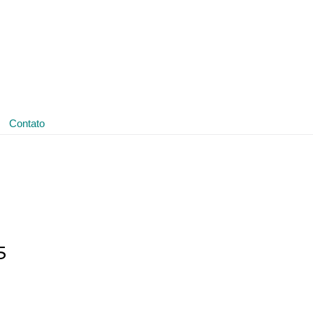
(11) 3641-4188
ledmark@ledmark.com.br
Contato
5