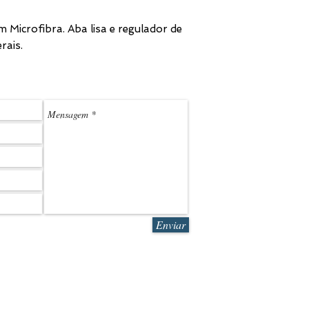
 Microfibra. Aba lisa e regulador de
rais.
(11) 3
LEDMARK@L
Enviar
R. Sales Jr. 580 | São Paulo | SP | CEP 05083-070