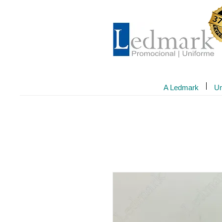
A Ledmark
Un