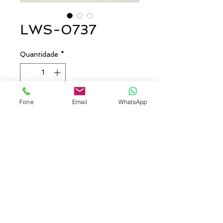
LWS-0737
Quantidade
*
Fone
Email
WhatsApp
Entre em contato para comprar
Boné Coreano, confeccionado
em Microfibra, entretela
convencional, aba lisa e
regulador de velcro. Silk na
frente.