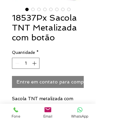
18537Px Sacola
TNT Metalizada
com botão
Quantidade
*
Entre em contato para comprar
Sacola TNT metalizada com
botão. Confeccionado em TNT
com revestimento plástico
Fone
Email
WhatsApp
laminado, parte superior possui
botão plástico para fecho.