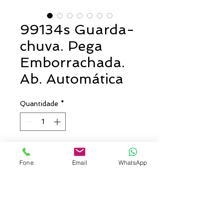
99134s Guarda-
chuva. Pega
Emborrachada.
Ab. Automática
Quantidade
*
Entre em contato para comprar
Fone
Email
WhatsApp
Guarda-chuva. Poliéster 190T.
Pega revestida a borracha.
Abertura automática.